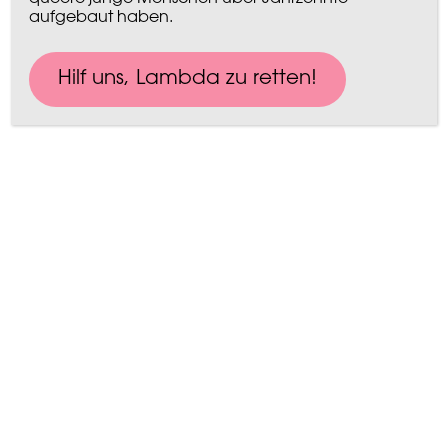
aufgebaut haben.
Satzung und Austritt
Hilf uns, Lambda zu retten!​
Ich habe die Satzung des
Jugendnetzwerk Lambda e.V. gelesen
und erkenne sie an. Die Satzung findest
hier
du
.
Mir ist bekannt, dass ein Mitglied,
das Äußerungen tätigt, welche mit den
Zielen des Vereins oder der freiheitlich
demokratischen Grundordnung nicht
vereinbar sind und/oder
verfassungswidrige Zeichen und
Symbole trägt und/oder zeigt, vom
Vorstand aus dem Verein