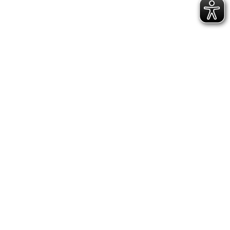
AKTIV WERDEN
QUEERSUPPORT
OUT! JUGENDMAGAZIN
TEAMER*INNEN
QUEER IT
VORSTAND
POLITIK
UNTERSTÜTZEN
MITGLIEDSCHAFT
EHRENAMT & ENGAGEMENT
SPENDEN
JUGENDSTIFTUNG LAMBDA
SPONSORING
ELTERN, FRIENDS & ALLYS
KOOPERATIONEN
ÜBER UNS
AKTION UND VISION
LANDESVERBÄNDE
MITGLIEDSGRUPPEN
BUNDESVERBAND