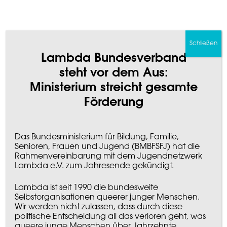
Als Lambda-Mitglied kannst du exklusiv an
vielen Veranstaltungen teilnehmen, z.B.
Freizeiten, Seminare, internationale
Jugendbegegnungen und vielem mehr. Sehr
Schließen
gerne möchten wir dich darüber informieren,
Lambda Bundesverband
sobald eine Veranstaltung für Anmeldungen
steht vor dem Aus:
auf dieser Webseite freigeschaltet wird oder
wenn noch Plätze frei sind.
Ministerium streicht gesamte
Förderung
Ja, ich möchte Infos über Lambda-
Veranstaltungen per E-Mail
bekommen
Das Bundesministerium für Bildung, Familie,
Senioren, Frauen und Jugend (BMBFSFJ) hat die
Nein danke, ich möchte keine Infos
Rahmenvereinbarung mit dem Jugendnetzwerk
über Lambda-Veranstaltungen per E-
Lambda e.V. zum Jahresende gekündigt.
Mail bekommen
Lambda ist seit 1990 die bundesweite
Selbstorganisationen queerer junger Menschen.
Wir werden nicht zulassen, dass durch diese
Bedingungen
politische Entscheidung all das verloren geht, was
queere junge Menschen über Jahrzehnte