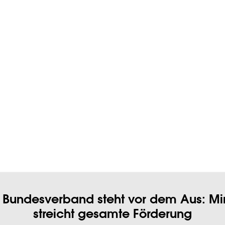
SP
RDEN
UNTERSTÜTZEN
ÜBER 
Ausschreibung
VERÖFFENTLICHT AM
23. FEBRUAR 2022
Das Jugendnetzwerk Lambda e. V. sucht bis zum
13.03.2022
für d
Entwicklung eines Konzepts für die dafür geplanten Projekttage
.
Bundesverband steht vor dem Aus: Min
streicht gesamte Förderung