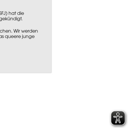
FJ) hat die
gekündigt.
schen. Wir werden
was queere junge
ÜBER UNS
WISSENSWERTES
ION UND VISION
QUEERPOLITISCHE FORDERUNGEN
NDESVERBÄNDE
MATERIALIEN
TGLIEDSGRUPPEN
KURZFILM „EINFACH NUR SAM“
UNDESVERBAND
POSITIONEN
VORSTAND
BESCHLÜSSE
TEAM
FORMULARE
PROJEKTE
JOBS
SOCIAL WALL
AUSSCHREIBUNGEN
KONTAKT
DANKE
T (PDF)