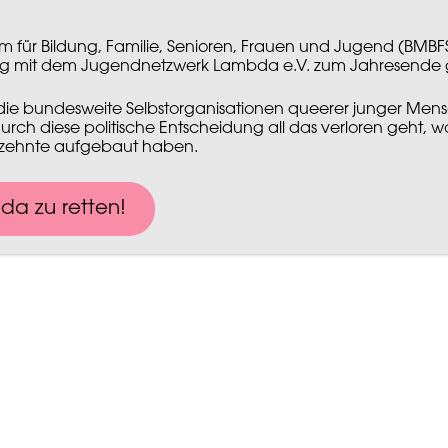
m für Bildung, Familie, Senioren, Frauen und Jugend (BMBFS
SUCHEN
 mit dem Jugendnetzwerk Lambda e.V. zum Jahresende 
NACH:
 die bundesweite Selbstorganisationen queerer junger Men
durch diese politische Entscheidung all das verloren geht, 
N
UNTERSTÜTZEN
zehnte aufgebaut haben.
MITGLIEDSCHAFT
AKT
IN
EHRENAMT & ENGAGEMENT
LA
SPENDEN
MI
da zu retten!​
JUGENDSTIFTUNG LAMBDA
B
SPONSORING
ELTERN, FRIENDS & ALLYS
KOOPERATIONEN
M
KONTAKT
DATENSCHUTZERKLÄRUNG
SATZUNG
SCHUTZKONZEP
GEFÖRDERT VOM: