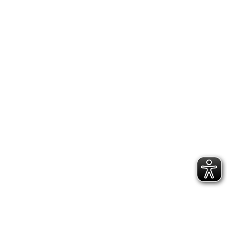
ÜBER UNS
AKTION UND VISION
LANDESVERBÄNDE
MITGLIEDSGRUPPEN
BUNDESVERBAND
VORSTAND
TEAM
PROJEKTE
SOCIAL WALL
KONTAKT
DANKE
WISSENSWERTES
QUEERPOLITISCHE FORDERUNGEN
MATERIALIEN
KURZFILM „EINFACH NUR SAM“
POSITIONEN
BESCHLÜSSE
FORMULARE
JOBS
AUSSCHREIBUNGEN
IMPRESSUM
KONTAKT
DATENSCHUTZERKLÄRUNG
SATZUNG
SCHUTZKONZEPT (PDF)