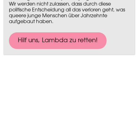
AKTUELL
Wir werden nicht zulassen, dass durch diese
QUEERSUPPORT
politische Entscheidung all das verloren geht, was
QUEERSUPPORT GRUPPENTREFFS
queere junge Menschen über Jahrzehnte
VERANSTALTUNGEN
OUT! JUGENDMAGAZIN
aufgebaut haben.
DIGITALES JUGENDZENTRUM LAMBDA SPACE
BERATUNG NACH SBGG
Hilf uns, Lambda zu retten!​
AKTIV WERDEN
QUEERSUPPORT
OUT! JUGENDMAGAZIN
TEAMER*INNEN
QUEER IT
VORSTAND
POLITIK
UNTERSTÜTZEN
MITGLIEDSCHAFT
EHRENAMT & ENGAGEMENT
SPENDEN
JUGENDSTIFTUNG LAMBDA
SPONSORING
ELTERN, FRIENDS & ALLYS
KOOPERATIONEN