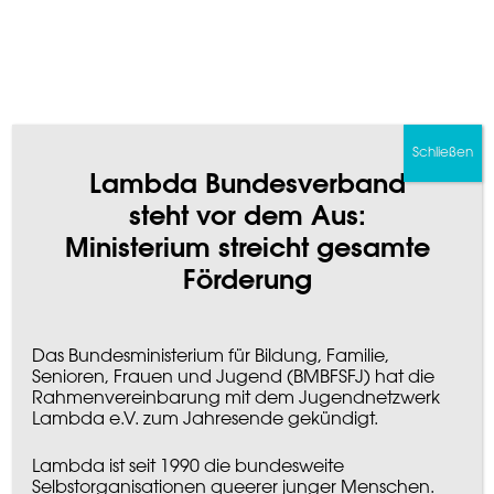
uns unter: leona.sandmann@lambda-online.de
Jetzt aber erstmal: gutes Durchstöbern!
Für das gesamte out!-Team,
Leona & Stein
Schließen
Lambda Bundesverband
steht vor dem Aus:
Ministerium streicht gesamte
Förderung
Das Bundesministerium für Bildung, Familie,
SUCHEN
Senioren, Frauen und Jugend (BMBFSFJ) hat die
NACH:
Rahmenvereinbarung mit dem Jugendnetzwerk
Lambda e.V. zum Jahresende gekündigt.
ANGEBOTE
Lambda ist seit 1990 die bundesweite
Selbstorganisationen queerer junger Menschen.