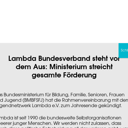
Schl
Lambda Bundesverband steht vor
dem Aus: Ministerium streicht
gesamte Förderung
s Bundesministerium für Bildung, Familie, Senioren, Frauen
d Jugend (BMBFSFJ) hat die Rahmenvereinbarung mit de
gendnetzwerk Lambda e.V. zum Jahresende gekündigt.
mbda ist seit 1990 die bundesweite Selbstorganisationen
eerer junger Menschen. Wir werden nicht zulassen, dass