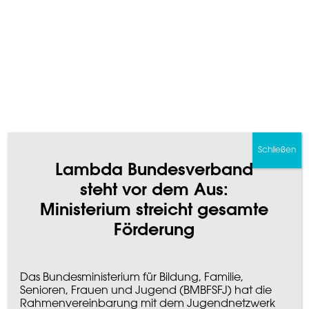
SPENDEN
MITGLIEDSCHAFT
LEICHTE SPRACHE
Skip
to
content
Lambda
jung
Bundesverband
&
queer
Schließen
Lambda Bundesverband
steht vor dem Aus:
Ministerium streicht gesamte
Förderung
Das Bundesministerium für Bildung, Familie,
Senioren, Frauen und Jugend (BMBFSFJ) hat die
Rahmenvereinbarung mit dem Jugendnetzwerk