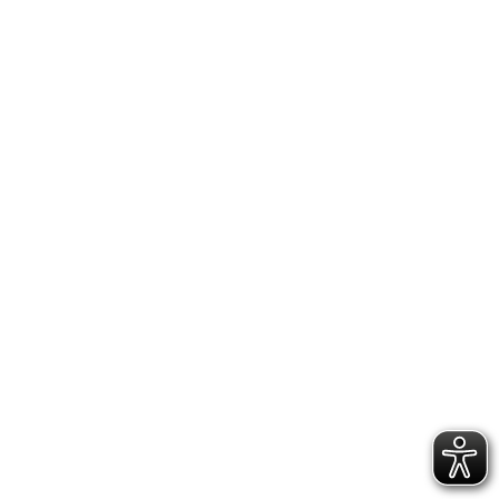
WIR SUCHEN NEUE BÜRORÄUME!
VERÖFFENTLICHT AM
1. JUNI 2023
Das Jugendnetzwerk Lambda sucht neue
Büroräume. Aktuell teilen wir uns das Büro
mit dem Bundesverband Trans*. Leider sind
die Räume nicht (...)